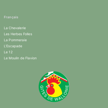
Français
La Chevalerie
Les Herbes Folles
La Pommeraie
L’Escapade
Le 12
Le Moulin de Flavion