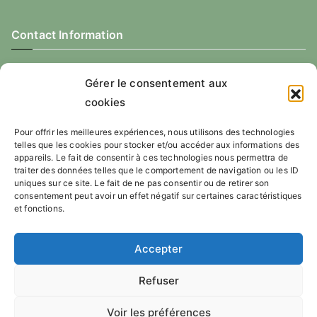
Contact Information
+32 498 11 20 11
Gérer le consentement aux
info@infogite.be
cookies
Pour offrir les meilleures expériences, nous utilisons des technologies
Nederlands
telles que les cookies pour stocker et/ou accéder aux informations des
appareils. Le fait de consentir à ces technologies nous permettra de
traiter des données telles que le comportement de navigation ou les ID
La Chevalerie
uniques sur ce site. Le fait de ne pas consentir ou de retirer son
Les Herbes Folles
consentement peut avoir un effet négatif sur certaines caractéristiques
La Pommeraie
et fonctions.
L’Escapade
Le 12
Accepter
Le Moulin de Flavion
Refuser
Voir les préférences