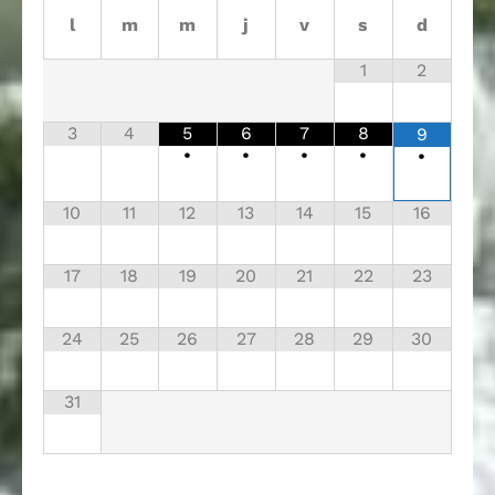
l
m
m
j
v
s
d
1
2
3
4
5
6
7
8
9
•
•
•
•
•
10
11
12
13
14
15
16
17
18
19
20
21
22
23
24
25
26
27
28
29
30
31